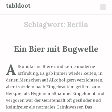
Z
tabldoot
u
prim
m
men
Schlagwort:
Berlin
I
n
h
a
Ein Bier mit Bugwelle
l
t
A
s
lkoholarme Biere sind keine moderne
p
Erfindung. Es gab immer wieder Zeiten, in
r
denen Menschen auf Alkohol gern verzichteten,
i
aber trotzdem nach Eingebrautem griffen, zum
n
Beispiel als Hygienemaßnahme. Eingekocht und
g
vergoren war der Gerstensaft oft gesünder und
e
keimfreier als normales Trinkwasser. Das
n