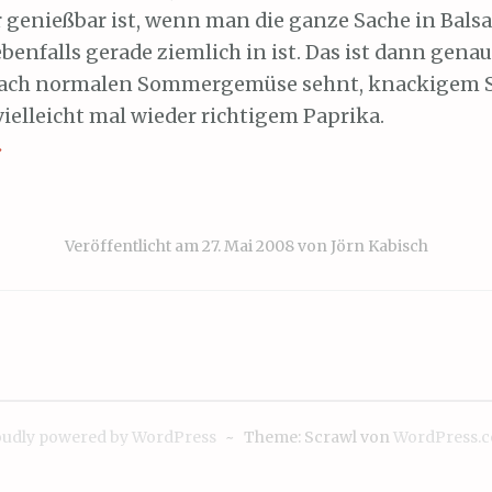
r genießbar ist, wenn man die ganze Sache in Bals
ebenfalls gerade ziemlich in ist. Das ist dann gen
nach normalen Sommergemüse sehnt, knackigem Sa
ielleicht mal wieder richtigem Paprika.
→
Veröffentlicht am
27. Mai 2008
von
Jörn Kabisch
udly powered by WordPress
~
Theme: Scrawl von
WordPress.