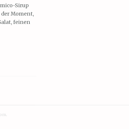
amico-Sirup
au der Moment,
lat, feinen
com
.